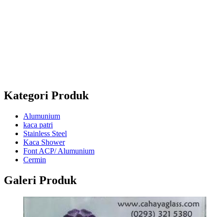
Jl. Magelang - Secang Km 6 Dsn. Grogol, Ds.
Payaman, Kec. Secang, Kab. Magelang
Telp :
(0293) 321 5380
Mobile :
+628122755474 / +6282138342625 /
+6285802682295
Whatsapp : +628122755474 / +6282138342625 /
+6285802682295
Kategori Produk
Alumunium
kaca patri
Stainless Steel
Kaca Shower
Font ACP/ Alumunium
Cermin
Galeri Produk