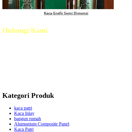
Kaca Grafir Semi Dimensi
Hubungi Kami
Jl. Magelang - Secang Km 6 Dsn. Grogol, Ds.
Payaman, Kec. Secang, Kab. Magelang
Telp :
(0293) 321 5380
Mobile :
+628122755474 / +6282138342625 /
+6285802682295
Whatsapp : +628122755474 / +6282138342625 /
+6285802682295
Kategori Produk
kaca patri
Kaca Inlay
bangun rumah
Alumunium Composite Panel
Kaca Patri