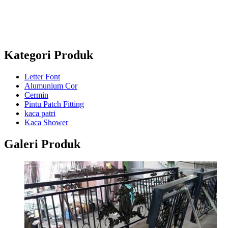
+6285802682295
Whatsapp : +628122755474 / +6282138342625 /
+6285802682295
Kategori Produk
Letter Font
Alumunium Cor
Cermin
Pintu Patch Fitting
kaca patri
Kaca Shower
Galeri Produk