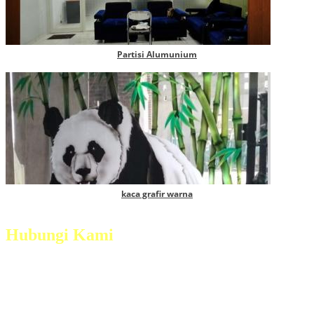
Partisi Alumunium
kaca grafir warna
Hubungi Kami
Jl. Magelang - Secang Km 6 Dsn. Grogol, Ds.
Payaman, Kec. Secang, Kab. Magelang
Telp :
(0293) 321 5380
Mobile :
+628122755474 / +6282138342625 /