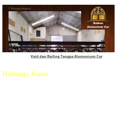
Void dan Railing Tangga Alumunium Cor
Hubungi Kami
Jl. Magelang - Secang Km 6 Dsn. Grogol, Ds.
Payaman, Kec. Secang, Kab. Magelang
Telp :
(0293) 321 5380
Mobile :
+628122755474 / +6282138342625 /
+6285802682295
Whatsapp : +628122755474 / +6282138342625 /
+6285802682295