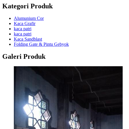
Kategori Produk
Alumunium Cor
Kaca Grafir
kaca patri
kaca patri
Kaca Sandblast
Folding Gate & Pintu Gebyok
Galeri Produk